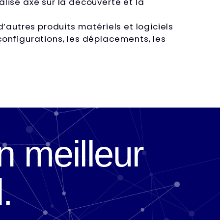
alisé axé sur la découverte et la
d’autres produits matériels et logiciels
configurations, les déplacements, les
 meilleur
.